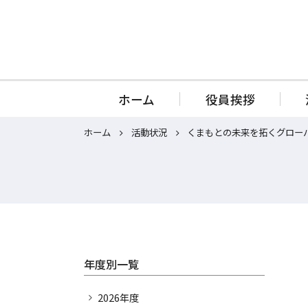
ホーム
役員挨拶
ホーム
ホーム
活動状況
くまもとの未来を拓くグローバ
役員挨拶
法人概要
年度別一覧
役員・会員名簿
運営体制
2026年度