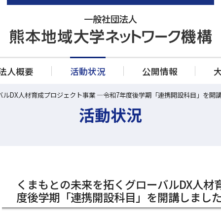
法人概要
活動状況
公開情報
ルDX人材育成プロジェクト事業 ―令和7年度後学期「連携開設科目」を開
公開情報
活動状況
事業計画書
決算書類
大学等連携推進法人
くまもとの未来を拓くグローバルDX人材
度後学期「連携開設科目」を開講しまし
定款・規則
SPARC