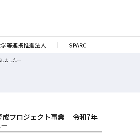
大学等連携推進法人
SPARC
講しましたー
事業報告書
収支予算書
監査報告
育成プロジェクト事業 ―令和7年
たー