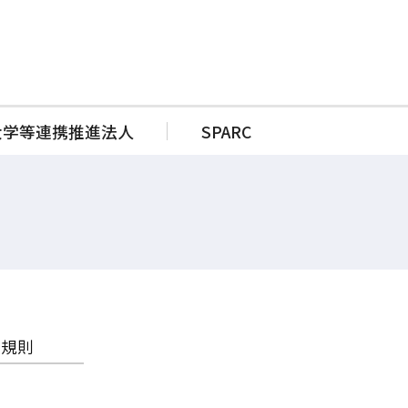
大学等連携推進法人
SPARC
事業報告書
収支予算書
監査報告
・規則