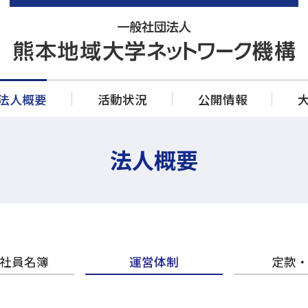
法人概要
活動状況
公開情報
公開情報
法人概要
事業計画書
決算書類
大学等連携推進法人
社員名簿
運営体制
定款
定款・規則
SPARC